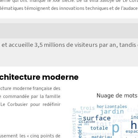
erne qui ont marqué le XXe siècle. De la villa Savoye de Le Corb
ématiques témoignent des innovations techniques et de l’audace 
t accueille 3,5 millions de visiteurs par an, tandi
architecture moderne
ecture moderne française des
nce commandée par la famille
Le Corbusier pour redéfinir
eusement les « cinq points de