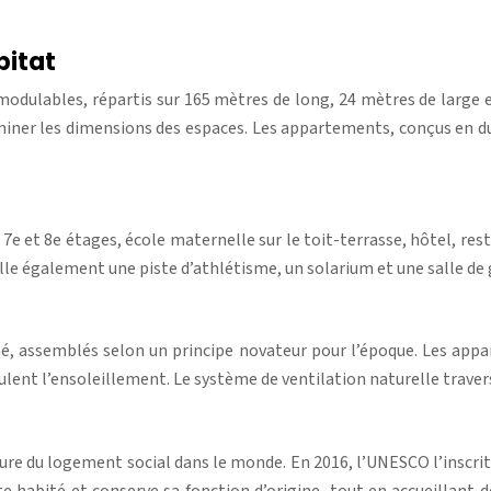
bitat
odulables, répartis sur 165 mètres de long, 24 mètres de large 
iner les dimensions des espaces. Les appartements, conçus en dupl
 7e et 8e étages, école maternelle sur le toit-terrasse, hôtel, re
eille également une piste d’athlétisme, un solarium et une salle d
é, assemblés selon un principe novateur pour l’époque. Les appar
égulent l’ensoleillement. Le système de ventilation naturelle trave
ure du logement social dans le monde. En 2016, l’UNESCO l’inscri