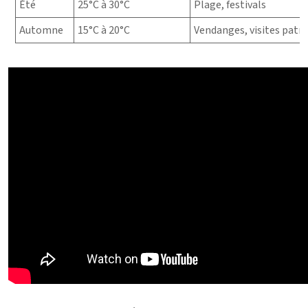
Été
25°C à 30°C
Plage, festivals
Automne
15°C à 20°C
Vendanges, visites patr