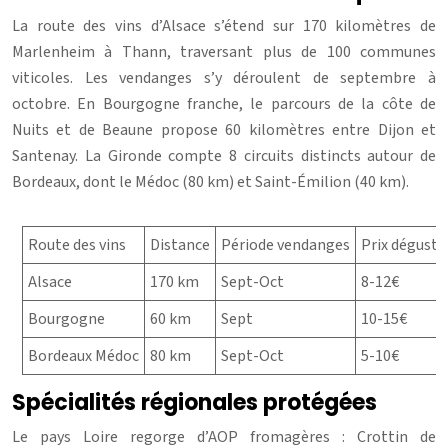
La route des vins d’Alsace s’étend sur 170 kilomètres de
Marlenheim à Thann, traversant plus de 100 communes
viticoles. Les vendanges s’y déroulent de septembre à
octobre. En Bourgogne franche, le parcours de la côte de
Nuits et de Beaune propose 60 kilomètres entre Dijon et
Santenay. La Gironde compte 8 circuits distincts autour de
Bordeaux, dont le Médoc (80 km) et Saint-Émilion (40 km).
Route des vins
Distance
Période vendanges
Prix dégusta
Alsace
170 km
Sept-Oct
8-12€
Bourgogne
60 km
Sept
10-15€
Bordeaux Médoc
80 km
Sept-Oct
5-10€
Spécialités régionales protégées
Le pays Loire regorge d’AOP fromagères : Crottin de